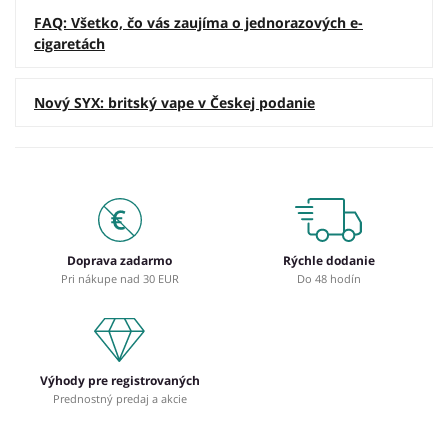
FAQ: Všetko, čo vás zaujíma o jednorazových e-
cigaretách
Nový SYX: britský vape v Českej podanie
Doprava zadarmo
Rýchle dodanie
Pri nákupe nad 30 EUR
Do 48 hodín
Výhody pre registrovaných
Prednostný predaj a akcie