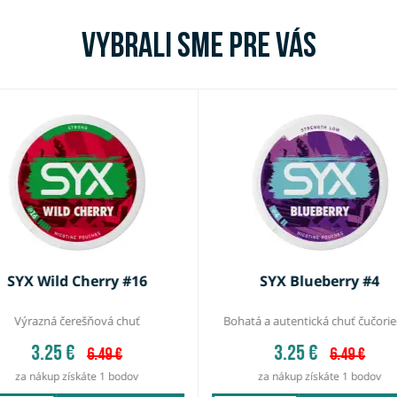
Vybrali sme pre vás
SYX Wild Cherry #16
SYX Blueberry #4
Výrazná čerešňová chuť
Bohatá a autentická chuť čučori
3.25 €
3.25 €
6.49 €
6.49 €
za nákup získáte 1 bodov
za nákup získáte 1 bodov