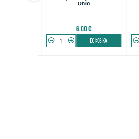
g
Ohm
 €
6.00 €
do košíka
do košíka