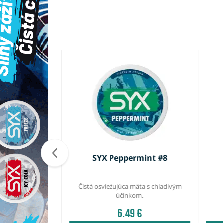
Novinka
iadenie Black
SYX Peppermint #8
téria, nastaviteľný
Čistá osviežujúca mäta s chladivým
 a displej.
účinkom.
 €
6.49 €