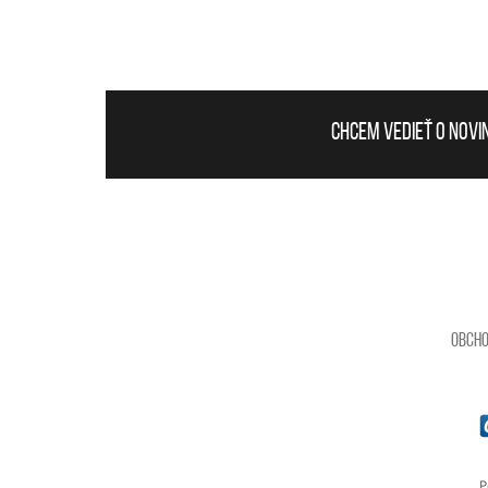
Chcem vedieť o novi
Obcho
P