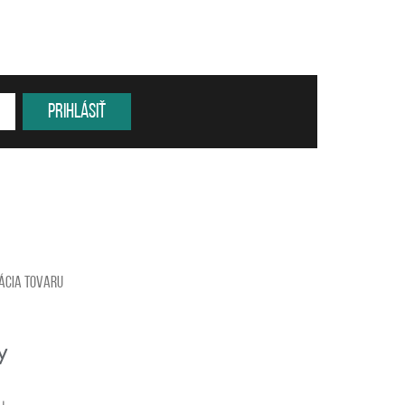
Prihlásiť
ácia tovaru
u.