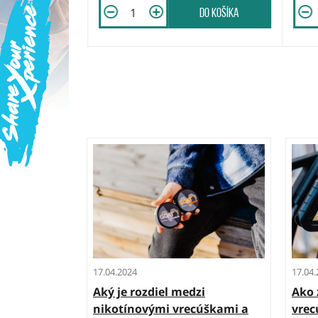
do košíka
do košíka
17.04.2024
17.04
Aký je rozdiel medzi
Ako 
nikotínovými vrecúškami a
vrec