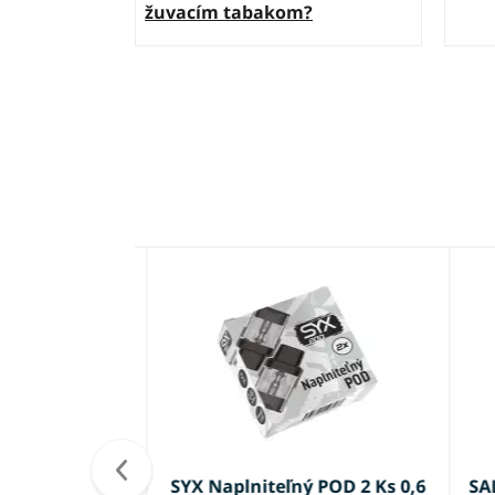
žuvacím tabakom?
a Granadilla
SYX Naplniteľný POD 2 Ks 0,6
SALT