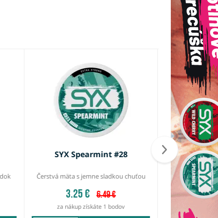
SYX Spearmint #28
SYX POD Pro 
edok
Čerstvá mäta s jemne sladkou chuťou
Vyšší výkon, väčši
prietok vz
3.25 €
6.49 €
za nákup získáte 1 bodov
10