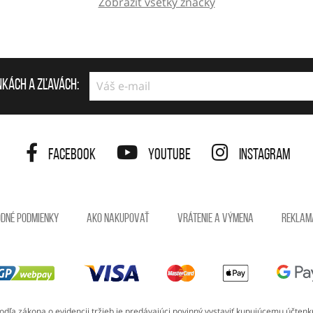
Zobraziť všetky značky
nkách a zľavách:
Facebook
YouTube
Instagram
dné podmienky
Ako nakupovať
Vrátenie a výmena
reklam
odľa zákona o evidencii tržieb je predávajúci povinný vystaviť kupujúcemu účtenk