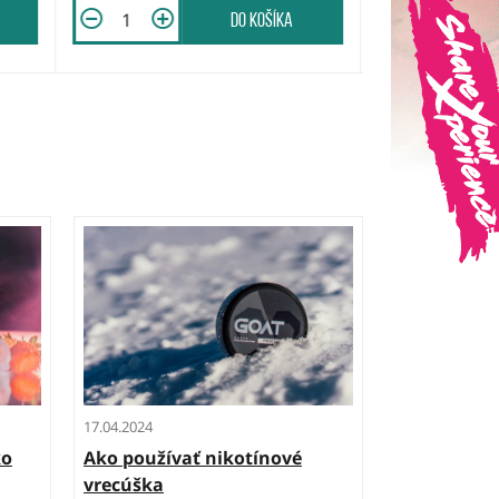
do košíka
17.04.2024
ko
Ako používať nikotínové
vrecúška