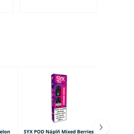
lon
SYX POD Náplň Mixed Berries
E náplň Sa