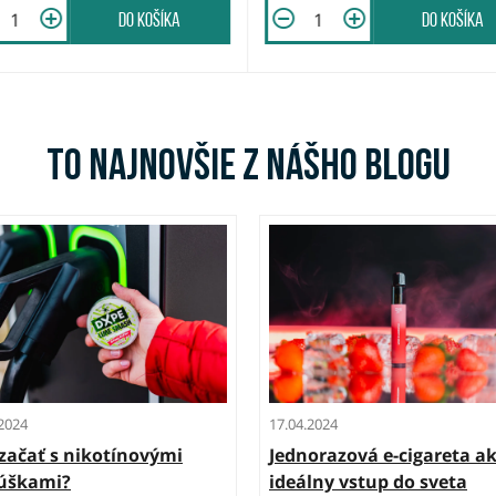
do košíka
do košíka
To najnovšie z nášho blogu
.2024
17.04.2024
začať s nikotínovými
Jednorazová e-cigareta a
úškami?
ideálny vstup do sveta