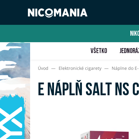
NIK
VŠETKO
JEDNORÁ
Úvod
—
Elektronické cigarety
—
Náplne do E-
E náplň Salt NS 