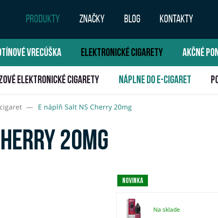
PRODUKTY
ZNAČKY
BLOG
KONTAKTY
OTÍNOVÉ VRECÚŠKA
ELEKTRONICKÉ CIGARETY
AKČNÉ PO
ZOVÉ ELEKTRONICKÉ CIGARETY
NÁPLNE DO E-CIGARET
P
cigaret
—
E náplň Salt NS Cherry 20mg
Cherry 20mg
Novinka
Na sklade