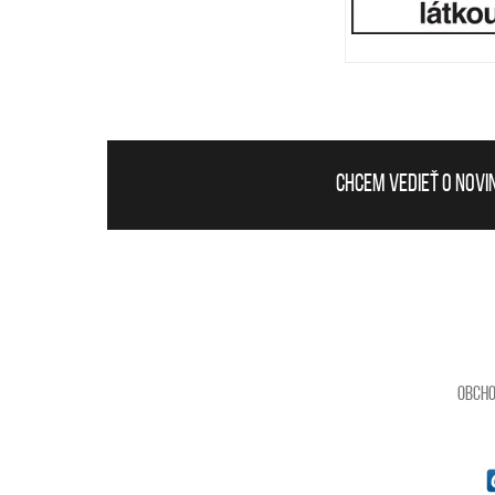
Chcem vedieť o novi
Obcho