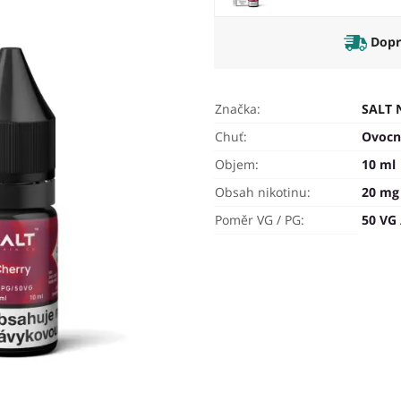
Dop
Značka:
SALT 
Chuť:
Ovocn
Objem:
10 ml
Obsah nikotinu:
20 mg
Poměr VG / PG:
50 VG 