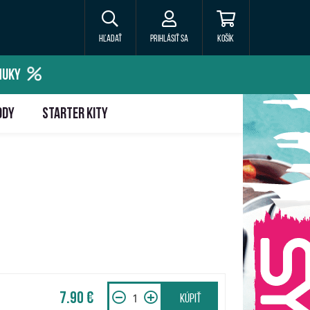
Hľadať
Prihlásiť sa
Košík
NUKY
ODY
STARTER KITY
7.90 €
Kúpiť