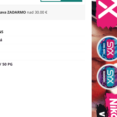
rava ZADARMO
nad 30.00 €
NS
á
/ 50 PG